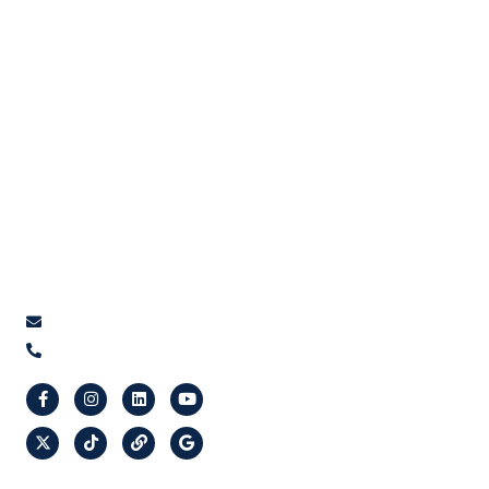
Home
Google Ads
About Us
Social Media Ads
Services
Amazon Ads
Contact Us
Email Marketing
Get A Proposal
Social Media Management
Marketing Automation Service
Search Engine Optimization - SEO
Social Media Video Content Creation
Contact Us
info@orcafy.com
(647) 955-6722