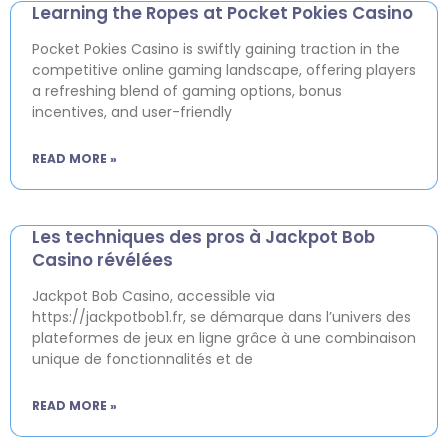
Learning the Ropes at Pocket Pokies Casino
Pocket Pokies Casino is swiftly gaining traction in the
competitive online gaming landscape, offering players
a refreshing blend of gaming options, bonus
incentives, and user-friendly
READ MORE »
Les techniques des pros à Jackpot Bob
Casino révélées
Jackpot Bob Casino, accessible via
https://jackpotbob1.fr, se démarque dans l’univers des
plateformes de jeux en ligne grâce à une combinaison
unique de fonctionnalités et de
READ MORE »