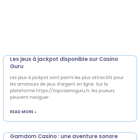
Archive
Les jeux à jackpot disponible sur Casino
Guru
Les jeux à jackpot sont parmi les plus attractifs pour
les amateurs de jeux d’argent en ligne. Sur la
plateforme https://topcasinoguru.fr, les joueurs
peuvent naviguer
READ MORE »
Gamdom Casino : une aventure sonore